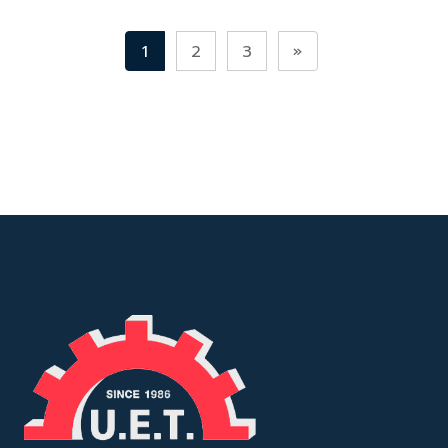
1
2
3
»