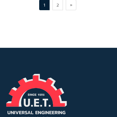
1
2
»